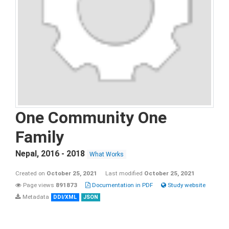
One Community One
Family
Nepal
,
2016 - 2018
What Works
Created on
October 25, 2021
Last modified
October 25, 2021
Page views
891873
Documentation in PDF
Study website
Metadata
DDI/XML
JSON