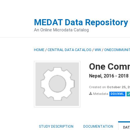
MEDAT Data Repository
An Online Microdata Catalog
HOME
/
CENTRAL DATA CATALOG
/
WW
/
ONECOMMUNIT
One Comm
Nepal
,
2016 - 2018
Created on
October 25, 
Metadata
DDI/XML
J
STUDY DESCRIPTION
DOCUMENTATION
DAT